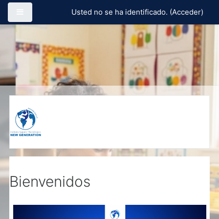
Salta al contenido principal
Panel lateral
Usted no se ha identificado. (
Acceder
)
Instituto New Generatio
Bienvenidos